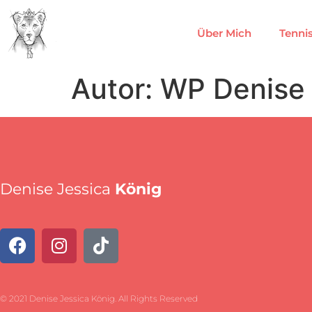
Über Mich
Tenni
Autor:
WP Denise 
Denise Jessica
König
© 2021 Denise Jessica König. All Rights Reserved