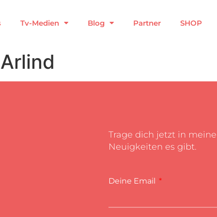
s
Tv-Medien
Blog
Partner
SHOP
Arlind
Trage dich jetzt in mein
Neuigkeiten es gibt.
Deine Email